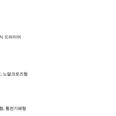
냉동식 드라이어
, 노말크로즈형
형, 통전기폐형